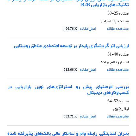
تکنیک های بازاریابی B2B
صفحه
25-39
محمد جواد امرایی
مشاهده مقاله
اصل مقاله
400.76 K
ارزیابی اثر گردشگری پایدار بر توسعه اقتصادی مناطق روستایی
صفحه
40-51
احسان خالقی زاده
مشاهده مقاله
اصل مقاله
715.66 K
بررسی فرصتهای پیش رو استراتژی‌های نوین بازاریابی در
کسب‌وکارهای دیجیتال
صفحه
52-64
لیلا رضوی
مشاهده مقاله
اصل مقاله
583.71 K
بحران نقدینگی، رابطه وام و ساختار مالی بانک‌های پذیرفته شده