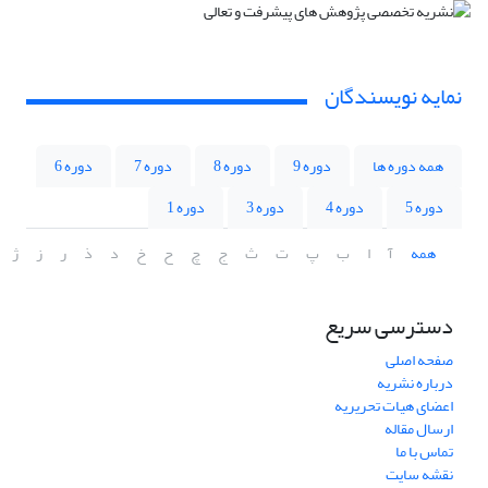
نمایه نویسندگان
همه دوره ها
دوره 9
دوره 8
دوره 7
دوره 6
دوره 5
دوره 4
دوره 3
دوره 1
همه
آ
ا
ب
پ
ت
ث
ج
چ
ح
خ
د
ذ
ر
ز
ژ
دسترسی سریع
صفحه اصلی
درباره نشریه
اعضای هیات تحریریه
ارسال مقاله
تماس با ما
نقشه سایت