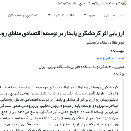
صفحه اصلی
مرور
اطلاعات نشریه
راهنمای نویسندگان
ارزیابی اثر گردشگری پایدار بر توسعه اقتصادی مناطق رو
نوع مقاله : مقاله پژوهشی
نویسنده
احسان خالقی زاده
مدیریت جهانگردی دانشکده فارابی دانشگاه تهران، ایران
چکیده
گردشگری روستایی میتواند در توانمندسازی مردم محلی و توسعه منابع انسا
زندگی از طریق تأمین خدمات اجتماعی و پرکردن شکاف بین نواحی شهری و روس
تحقیق پیش رو ارزیابی اثر گردشگری پایدار بر توسعه اقتصادی مناطق روستایی 
مهاجرت بیرویه و توسعه پایدار میشود. روش تحقیق این پژوهش علمی است گردآ
میزان بر توسعه اقتصادی جوامع محلی تأثیر میگذارد پاسخ می‌دهد. برای جمع 
بین حدود صد نفر از ساکنین روستای مورد مطالعه پخش شده است. براساس ی
ورزشهای هوایی که جزئی از پتانسیلهای روستا است. نتیجه‌گیری از تحقیق حاض
زمینه‌ها پیدا خواهند شد و این خود منجر به ورود گردشگران بیشتر برای روست