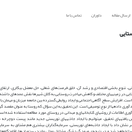
ارسال مقاله
داوران
تماس با ما
ستایی
نی، تنوع بخشی اقتصادی و رشد آن، خلق فرصت‌های شغلی، حل معضل بیکاری، ارتقای 
تایی در زمینههای مختلف و کاهش مهاجرت روستایی به کلان شهرها نقش عمدهای داشته
است. افزایش سطح آگاهی اجتماعی و ایجاد روابطی گسترده بین جامعه میزبان و مهمان با
وری دادهها از نوع توصیفی است. این تحقیق به این سؤال که روستا به عنوان مقصد 
آوری اطلاعات از روشهای کتابخانهای و میدانی در روستای مورد مطالعه استفاده شده ا
افتههای تحقیق، میتوانیم با ایجاد جاذبههای توریستی جدید مانند پیست دوچرخه 
ر نشان داد با ایجاد جاذبه‌های توریستی، سرمایه‌گذاران بیشتری هم مشتاق به سرمایه
ا خواهد شد و در نتیجه‌ی ورود گردشگر مشاغل محلی مانند رستوران‌ها، اقامتگاه‌ها، 