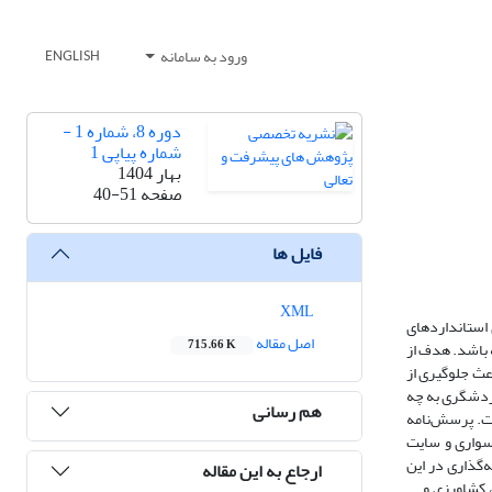
ورود به سامانه
ENGLISH
دوره 8، شماره 1 -
شماره پیاپی 1
بهار 1404
صفحه
40-51
فایل ها
XML
استانداردهای
اصل مقاله
715.66 K
 باشد. هدف از
عث جلوگیری از
گردشگری به چه
هم رسانی
ست. پرسش‌نامه
سواری و سایت
‌گذاری در این
ارجاع به این مقاله
کشاورزی و ...