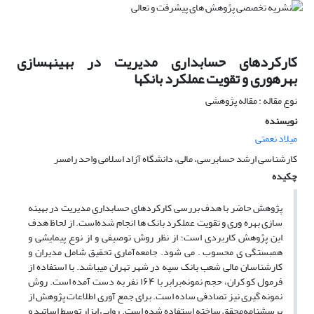
کارکردهای حسابداری مدیریت در بهینهسازی
بهرهوری و تقویت عملکرد بانکها
نوع مقاله : مقاله پژوهشی
نویسنده
میلاد نعمتی
کارشناسی ارشد حسابرسی، مالی، دانشگاه آزاد اسلامی واحد رامسر
چکیده
پژوهش حاضر با هدف بررسی کارکردهای حسابداری مدیریت در بهینه
سازی بهره وری و تقویت عملکرد بانک ها انجام شده
است. از لحاظ هدف
این پژوهش کاربردی است؛ از نظر روش توصیفی و از نوع پیمایشی و
همبستگی ی محسوب . می شود. جامعه
آماری تحقیق شامل مدیران و
کارشناسان مالی شعب بانک سپه در شهر تهران میباشد. با استفاده از
فرمول کو کران، حجم نمونه
برابر با ۱۶۴ نفر به دست آمده است. روش
نمونه گیری نیز تصادفی ساده است. برای جمع آوری اطلاعات پژوهش از
پرسشنامه
محقق ساخته استفاده شده است. روایی ابزار توسط اساتید و