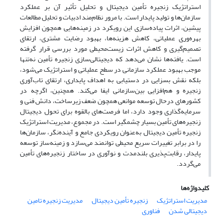
استراتژیک زنجیره تأمین دیجیتال و تحلیل تأثیر آن بر عملکرد
سازمان‌ها و تولید پایدار است. با مرور نظام‌مند ادبیات و تحلیل مطالعات
پیشین، اثرات پیاده‌سازی این رویکرد در زمینه‌هایی همچون افزایش
بهره‌وری عملیاتی، کاهش هزینه‌ها، بهبود رضایت مشتری، ارتقای
تصمیم‌گیری و کاهش اثرات زیست‌محیطی مورد بررسی قرار گرفته
است. یافته‌ها نشان می‌دهد که دیجیتالی‌سازی زنجیره تأمین نه‌تنها
موجب بهبود عملکرد سازمانی در سطح عملیاتی و استراتژیک می‌شود،
بلکه نقش بسزایی در دستیابی به اهداف پایداری، ارتقای تاب‌آوری
زنجیره و هم‌افزایی بین‌سازمانی ایفا می‌کند. همچنین، اگرچه در
کشورهای درحال توسعه موانعی همچون ضعف زیرساخت، دانش فنی و
سرمایه‌گذاری وجود دارد، اما فرصت‌های بالقوه برای تحول دیجیتال
زنجیره‌های تأمین بسیار چشمگیر است. در مجموع، مدیریت استراتژیک
زنجیره تأمین دیجیتال به‌عنوان رویکردی جامع و آینده‌نگر، سازمان‌ها
را در برابر تغییرات سریع محیطی توانمند می‌سازد و زمینه‌ساز توسعه
پایدار، رقابت‌پذیری بلندمدت و نوآوری در ساختار زنجیره‌های تأمین
می‌گردد.
کلیدواژه‌ها
مدیریت استراتژیک
زنجیره تأمین دیجیتال
مدیریت زنجیره تامین
دیجیتالی شدن
فناوری