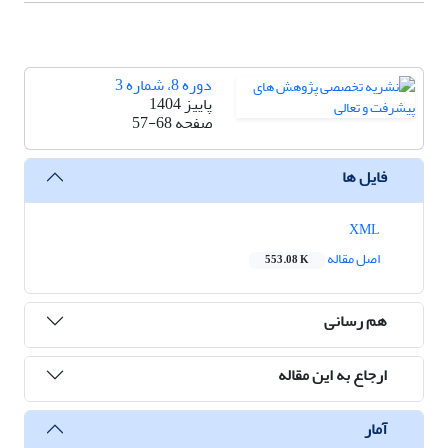
دوره 8، شماره 3
پاییز 1404
صفحه
57-68
فایل ها
XML
اصل مقاله
553.08 K
هم رسانی
ارجاع به این مقاله
آمار