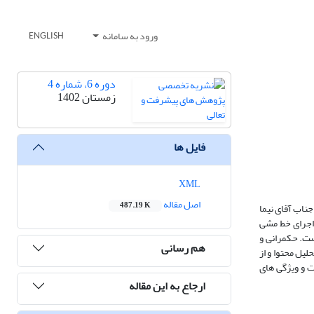
ورود به سامانه
ENGLISH
دوره 6، شماره 4
زمستان 1402
فایل ها
XML
اصل مقاله
487.19 K
ناب آقای نیما
 اجرای خط مشی
ست. حکمرانی و
هم رسانی
یل محتوا و از
ت و ویژگی های
ارجاع به این مقاله