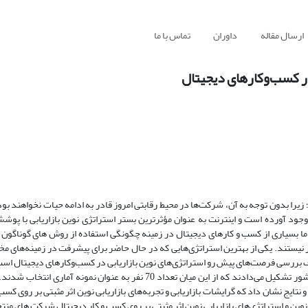
ارسال مقاله
داوران
تماس با ما
ر کسب‌وکارهای دیجیتال
زیرا بدون
توجه
به
آن،
شرکت‌ها
در
محیط
رقابتی
امروز
قادر
به
ادامه
حیات
نخواهند
بود
وجود آورده است و اینترنت به عنوان مؤثرترین بستر استراتژی نوین بازاریابی با پوش
ما بسیاری از کسب و کارهای دیجیتال در زمینه چگونگی استفاده از روش های گوناگون 
 نیستند
. یکی از بهترین استراتژی‌هایی که در حال حاضر برای پیشرفت در زمینه‌های مخت
ف
بررسی فرصت‌های پیش رو استراتژی‌های نوین بازاریابی در کسب‌وکارهای دیجیتال
است
مدیران و کارشناسان ارشد شرکت های فعال در صنعت غذایی کشور تشکیل می‌دادند که از این میان تعداد 70 نفر به عنوا
 نتایج نشان داد که
گرایشات بازاریابی و تجربه‌های بازاریابی نوین اثر مثبتی بر روی کسب
نوین و استراتژی‌های بازاریابی نوین اثر مثبتی بر روی کسب و کار دیجیتال شرکت های منت