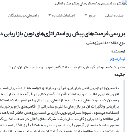
صفحه اصلی
مرور
اطلاعات نشریه
راهنمای نویسندگان
بررسی فرصت‌های پیش رو استراتژی‌های نوین بازاریابی د
نوع مقاله : مقاله پژوهشی
نویسنده
لیلا رضوی
مدیریت کسب و کار گرایش بازاریابی، دانشگاه پیام نور واحد غرب تهران، تهران
چکیده
نخستین
و
مهم‌ترین اصل
بازاریابی
تمرکز
بر
نیازها
و
خواسته‌های
مشتریان
است؛
افزون فناوری اطلاعات و ارتباطات تأثیرات گسترده
ای در فرآیندهای تجاری به 
رسیدن کسب و کارهای دیجیتال به بازارهای بین المللی را فراهم ساخته است ا
بازاریابی و تأثیرات آن در بازارهای داخلی و صادراتی از آگاهی
های لازم برخوردار
استفاده می‌شود، شیوه استراتژی نوین بازاریابی است. پژوهش حاضر که با هد
این مطالعه را
محقق ساخته به منظور آزمون فرضیات و رسیدن به اهداف فوق الذکر استفاده و
شرکت‌های مورد مطالعه دارند. همچنین گرایشات بازاریابی، تجربه‌های بازاریابی 