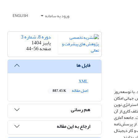
ورود به سامانه
ENGLISH
دوره 8، شماره 3
پاییز 1404
صفحه
44-56
فایل ها
XML
اصل مقاله
.
با توسعه روز
887.45 K
ش جهانی امکان
استراتژی نوین
هم رسانی
لف کاری از آن
. جامعه آماری
ن نمونه آماری انتخاب شدند. از پرسش‌نامه
ارجاع به این مقاله
 و کار دیجیتال
خب دارند.