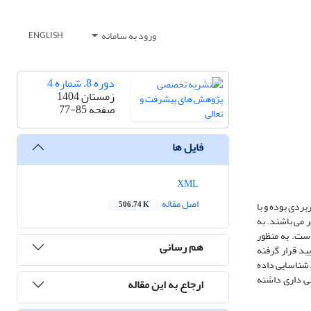
ورود به سامانه
ENGLISH
دوره 8، شماره 4
زمستان 1404
صفحه
77-85
فایل ها
XML
اصل مقاله
ردی بوده و با
506.74 K
جام گرفته است. جامعه آماری را مدیران صنایع شرکت های صنایع غذایی پذیرفته شده در بورس اوراق بهادار تشکیل می دهند که برابر 55 نفر می باشند. به
است. به منظور
هم رسانی
ید قرار گرفته
 شناسایی داده
نی داری داشته
ارجاع به این مقاله