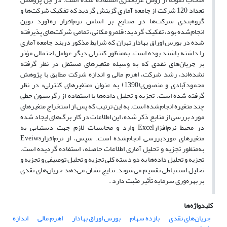
تعداد 120 شرکت از جامعه آماری گزینش گردید که تفکیک شرکت‌ها و
گروه‌بندی شرکت‌ها در صنایع بر اساس نرم‌افزار ره‌آورد نوین
انجام‌شده بود، تفکیک گردید؛ قلمرو مکانی، تمامی شرکت‌های پذیرفته
شده در بورس اوراق بهادار تهران که شرایط مذکور دربند جامعه آماری
را داشته باشند بوده است. به‌منظور کنترلی دیگر عوامل احتمالی مؤثر
بر جریان‌های نقدی که به‌ وسیله متغیرهای مستقل در نظر گرفته
نشده‌اند، رشد شرکت، اهرم مالی و اندازه شرکت مطابق با پژوهش
محمودآبادی و منصوری(1390) به‌ عنوان «متغیرهای کنترلی» در نظر
گرفته ‌شده است. تجزیه و تحلیل داده‌ها با استفاده از رگرسیون خطی
چند متغیره انجام‌شده است. به ‌این ‌ترتیب که پس از استخراج متغیرهای
مورد بررسی از منابع ذکر شده، این اطلاعات در کار برگ‌های ایجاد شده
در محیط نرم‌افزارExcel وارد و محاسبات لازم جهت دستیابی به
متغیرهای موردبررسی انجام‌شده است. سپس، از نرم‌افزارEveiws
به‌منظور تجزیه و تحلیل آماری اطلاعات حاصله، استفاده گردیده است.
تجزیه و تحلیل داده‌ها به دو دسته کلی تجزیه و تحلیل توصیفی و تجزیه و
تحلیل استنباطی تقسیم می‌شوند. نتایج نشان می‌دهد جریان‌های نقدی
بر بهره‌وری سرمایه تأثیر مثبت دارد .
کلیدواژه‌ها
جریان‌های نقدی
بازده سهام
بورس اوراق بهادار
اهرم مالی
اندازه