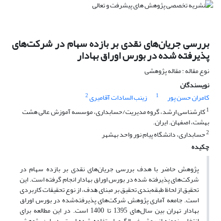
بررسی جریان‌های نقدی بر بازده سهام در شرکت‌های
پذیرفته شده در بورس اوراق بهادار
نوع مقاله : مقاله پژوهشی
نویسندگان
2
1
کامران حسن پور
زینب السادات آقامیری
1
کارشناسی ارشد، گروه مدیریت/حسابداری، موسسه آموزش عالی هشت
بهشت، اصفهان. ایران.
2
حسابداری، دانشگاه پیام نور واحد بهشهر
چکیده
پژوهش حاضر با هدف بررسی جریان‌های نقدی بر بازده سهام در
شرکت‌های پذیرفته شده در بورس اوراق بهادار انجام گرفته است. اﯾﻦ
ﺗﺤﻘﯿﻖ از لحاظ طبقه‌بندی ﺗﺤﻘﯿﻖ ﺑﺮ ﻣﺒﻨﺎی ﻫﺪف، از ﻧﻮع ﺗﺤﻘﯿﻘﺎت ﮐﺎرﺑﺮدی
است. جامعه آماری پژوهش شرکت‌های پذیرفته‌شده در بورس اوراق
بهادار تهران بین سال‌های 1395 تا 1400 است. در این مطالعه برای
انتخاب نمونه از روش غربالگری استفاده‌ شده است. در این پژوهش