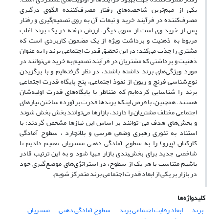
یکی از مهم‌ترین شاخصه‌های رفتار مصرف‌کننده الگوی درگیری
مصرف‌کننده در فرآیند خرید و تبعات آن به روی تصمیم‌گیری و رفتار
پس از خرید وی است.از سوی دیگر، ارزش نهفته در یک برند اغلب
مربوط به ذهنیت و برداشت ویژه از یک مضمون کاربردی است که
مشتری را جذب می‌کند؛ در این تحقیق قدرت اجتماعی برند را به عنوان
ذهنیت و برداشتی که مشتریان در فرآیند تصمیم به خرید می‌توانند در
مورد ویژگی‌های برند داشته باشند، در نظر گرفته‌ایم و با برگزیدن
نوع‌شناسی فرنچ و ریون از نفوذ اجتماعی، پنج پایگاه قدرت اجتماعی
برند را شناسایی کرده‌ایم که متناظر با پایگاه‌های قدرت اولیه‌شان
هستند. همچنین، با فرض اینکه برندها قدرت برآورده ساختن نیازهای
اجتماعی مختلف مشتریان را دارند، بازارها می‌توانند بخش بخش شوند
و بخش‌های هدف می-توانند بر اساس این نیازها مشخص گردند؛ با
استناد به تئوری رهبری وضعی هرسی و بلانچارد ، سطوح آمادگی
کارکنان (پیرو) را به سطوح آمادگی ذهنی مشتریان تعمیم دادیم تا
شاخصی جدید برای بخش‌بندی بازار مهیا شود و به این ترتیب قادر
باشیم متناسب با هر یک از سطوح، در استراتژی‌های موضع‌گیری خود
در بازار بر یکی از ابعاد قدرت اجتماعی برند متمرکز شویم.
کلیدواژه‌ها
برند
ابعاد رقابت اجتماعی برند
سطوح آمادگی ذهنی
مشتریان